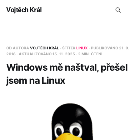
Vojtěch Král
OD AUTORA
VOJTĚCH KRÁL
· ŠTÍTEK
LINUX
· PUBLIKOVÁNO
21. 9.
2018
· AKTUALIZOVÁNO
15. 11. 2025
· 2 MIN. ČTENÍ
Windows mě naštval, přešel
jsem na Linux