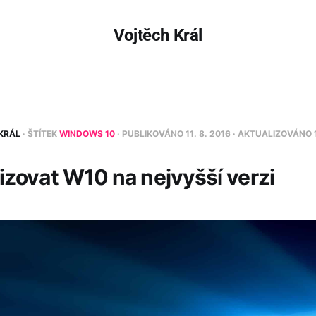
Vojtěch Král
KRÁL
· ŠTÍTEK
WINDOWS 10
· PUBLIKOVÁNO
11. 8. 2016
· AKTUALIZOVÁNO
izovat W10 na nejvyšší verzi