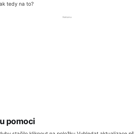
ak tedy na to?
Reklama
hu pomoci
kdyby stačilo kliknout na položku Vyhledat aktualizace p