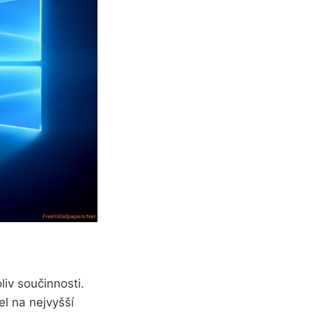
iv součinnosti.
l na nejvyšší