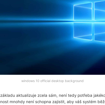
windows 10 official desktop background
ákladu aktualizuje zcela sám, není tedy potřeba jakékol
čnost mnohdy není schopna zajistit, aby váš systém běže