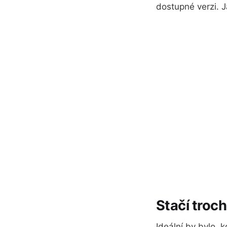
dostupné verzi. J
Stačí troc
Ideální by bylo, 