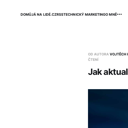
DOMŮ
JÁ NA LIDÉ.CZ
RSS
TECHNICKÝ MARKETING
O MNĚ
OD AUTORA
VOJTĚCH 
ČTENÍ
Jak aktual