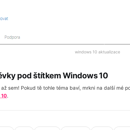
windows 10 aktualizace
pěvky pod štítkem Windows 10
tl až sem! Pokud tě tohle téma baví, mrkni na další mé po
 10
.