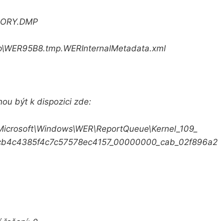
MORY.DMP
p\WER95B8.tmp.
WERInternalMetadata.xml
ou být k dispozici zde:
icrosoft\
Windows\WER\ReportQueue\
Kernel_109_
cb4c4385f4c7c575
78ec4157_00000000_cab_02f896a2