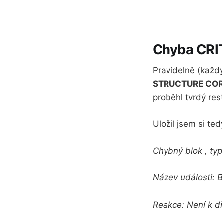
Chyba CR
Pravidelně (každ
STRUCTURE CO
proběhl tvrdý res
Uložil jsem si t
Chybný blok , typ
Název události: 
Reakce: Není k di