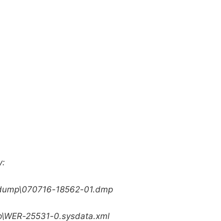
y:
idump\070716-
18562-01.dmp
p\WER-25531-0.
sysdata.xml