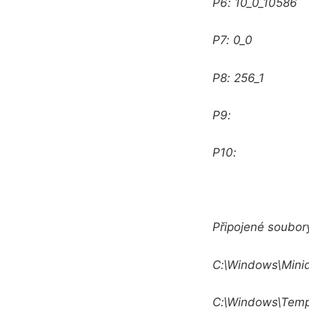
P6: 10_0_10586
P7: 0_0
P8: 256_1
P9:
P10:
Připojené soubor
C:\Windows\Min
C:\Windows\Tem