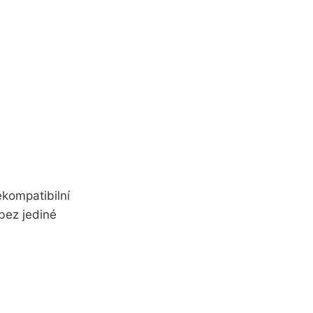
ekompatibilní
bez jediné