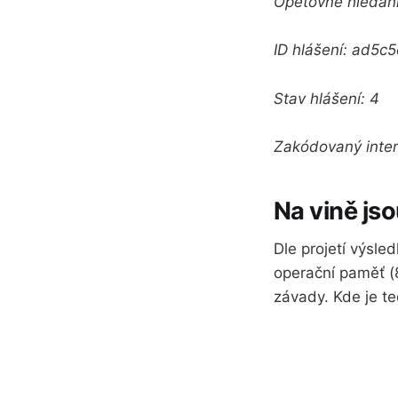
Opětovné hledání
ID hlášení: ad5
Stav hlášení: 4
Zakódovaný inter
Na vině js
Dle projetí výsle
operační paměť (
závady. Kde je t