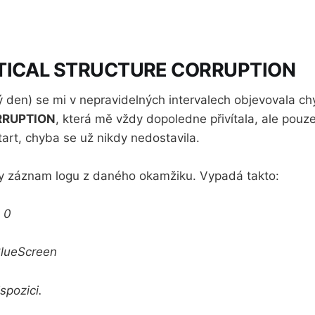
ITICAL STRUCTURE CORRUPTION
ý den) se mi v nepravidelných intervalech objevovala c
RRUPTION
, která mě vždy dopoledne přivítala, ale pouz
tart, chyba se už nikdy nedostavila.
edy záznam logu z daného okamžiku. Vypadá takto:
 0
BlueScreen
spozici.