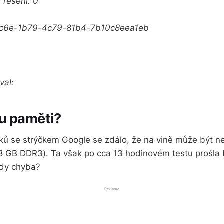
 řešení: 0
c5c6e-1b79-4c79-81b4-
7b10c8eea1eb
val:
ou paměti?
dků se strýčkem Google se zdálo, že na vině může být n
8 GB DDR3). Ta však po cca 13 hodinovém testu prošla 
edy chyba?
Reklama