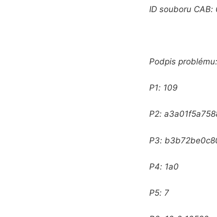
ID souboru CAB: 
Podpis problému
P1: 109
P2: a3a01f5a75
P3: b3b72be0c8
P4: 1a0
P5: 7