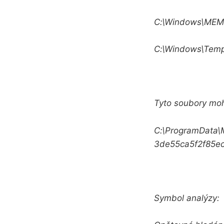
C:\Windows\ME
C:\Windows\Tem
Tyto soubory moh
C:\ProgramData\M
3de55ca5f2f85e
Symbol analýzy: