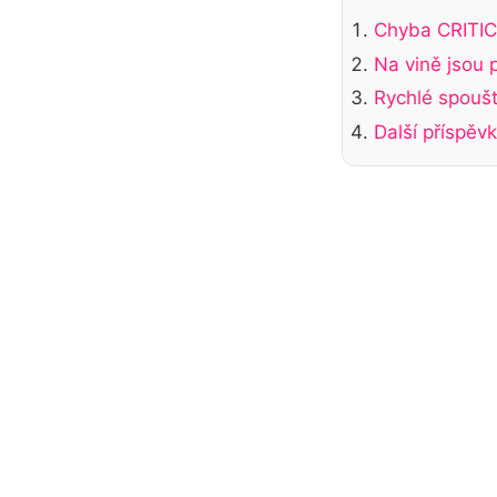
Chyba CRIT
Na vině jsou 
Rychlé spoušt
Další příspěv