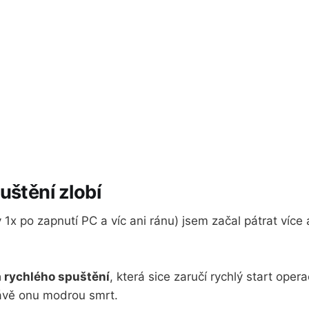
uštění zlobí
 1x po zapnutí PC a víc ani ránu) jsem začal pátrat více 
 rychlého spuštění
, která sice zaručí rychlý start ope
ávě onu modrou smrt.