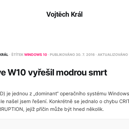
Vojtěch Král
KRÁL
· ŠTÍTEK
WINDOWS 10
· PUBLIKOVÁNO
30. 7. 2016
· AKTUALIZOVÁNO
ve W10 vyřešil modrou smrt
) je jednou z „dominant“ operačního systému Windows. 
ale našel jsem řešení. Konkrétně se jednalo o chybu CR
PTION, jejíž příčin může být hned několik.