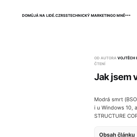
DOMŮ
JÁ NA LIDÉ.CZ
RSS
TECHNICKÝ MARKETING
O MNĚ
OD AUTORA
VOJTĚCH 
ČTENÍ
Jak jsem 
Modrá smrt (BSOD
i u Windows 10, 
STRUCTURE CORRU
Obsah článku