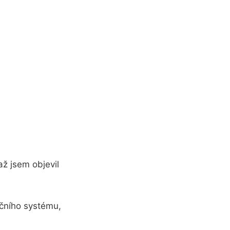
až jsem objevil
račního systému,