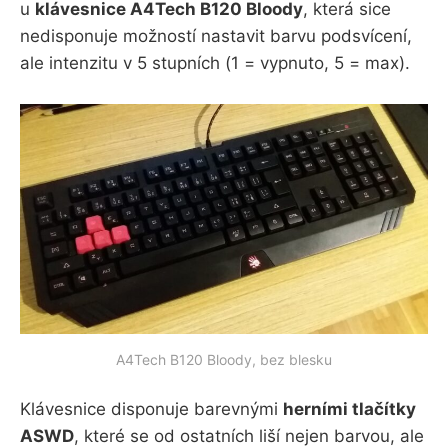
u
klávesnice A4Tech B120 Bloody
, která sice
nedisponuje možností nastavit barvu podsvícení,
ale intenzitu v 5 stupních (1 = vypnuto, 5 = max).
A4Tech B120 Bloody, bez blesku
Klávesnice disponuje barevnými
herními tlačítky
ASWD
, které se od ostatních liší nejen barvou, ale