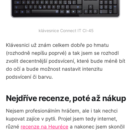
klávesnice Connect IT CI-45
Klávesnici už znám celkem dobře po hmatu
(rozhodně nepíšu poprvé) a tak jsem se rozhodl
zvolit decentnější podsvícení, které bude méně bít
do očí a bude možnost nastavit intenzitu
podsvícení či barvu.
Nejdříve recenze, poté až nákup
Nejsem profesionálním hráčem, ale i tak nechci
kupovat zajíce v pytli. Projel jsem tedy internet,
různé
recenze na Heuréce
a nakonec jsem skončil