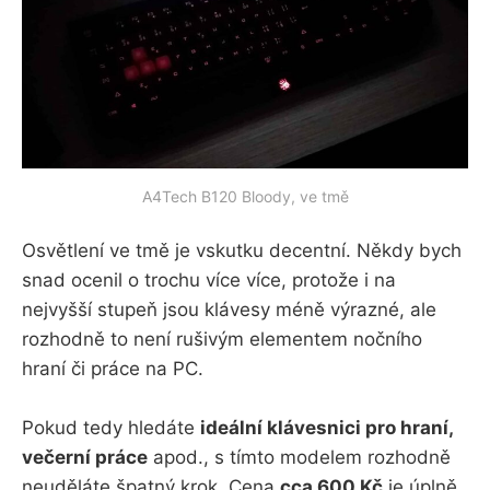
A4Tech B120 Bloody, ve tmě
Osvětlení ve tmě je vskutku decentní. Někdy bych
snad ocenil o trochu více více, protože i na
nejvyšší stupeň jsou klávesy méně výrazné, ale
rozhodně to není rušivým elementem nočního
hraní či práce na PC.
Pokud tedy hledáte
ideální klávesnici pro hraní,
večerní práce
apod., s tímto modelem rozhodně
neuděláte špatný krok. Cena
cca 600 Kč
je úplně