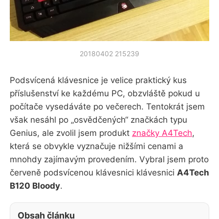
20180402 215239
Podsvícená klávesnice je velice praktický kus
příslušenství ke každému PC, obzvláště pokud u
počítače vysedáváte po večerech. Tentokrát jsem
však nesáhl po „osvědčených“ značkách typu
Genius, ale zvolil jsem produkt
značky A4Tech
,
která se obvykle vyznačuje nižšími cenami a
mnohdy zajímavým provedením. Vybral jsem proto
červeně podsvícenou klávesnici klávesnici
A4Tech
B120 Bloody
.
Obsah článku