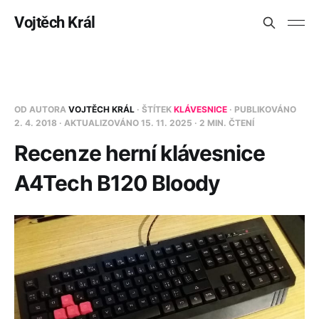
Vojtěch Král
OD AUTORA
VOJTĚCH KRÁL
· ŠTÍTEK
KLÁVESNICE
· PUBLIKOVÁNO
2. 4. 2018
· AKTUALIZOVÁNO
15. 11. 2025
· 2 MIN. ČTENÍ
Recenze herní klávesnice
A4Tech B120 Bloody