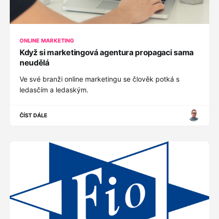
ONLINE MARKETING
Když si marketingová agentura propagaci sama
neudělá
Ve své branži online marketingu se člověk potká s
ledasčím a ledaským.
ČÍST DÁLE