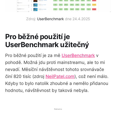
Zdroj:
UserBenchmark
dne 24.4.2025
Pro běžné použití je
UserBenchmark užitečný
Pro běžné použití je za mě
UserBenchmark
v
pohodě. Možná jdu proti mainstreamu, ale to mi
nevadí. Měsíční návštěvnost tohoto srovnávače
činí 820 tisíc (zdroj
NeilPatel.com
), což není málo.
Kdyby to bylo natolik zhoubné a nemělo přidanou
hodnotu, návštěvnost by taková nebyla.
Reklama