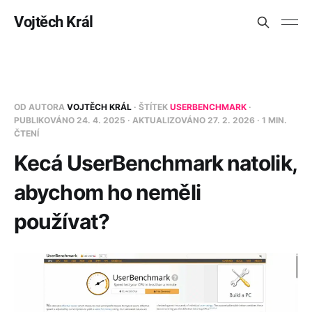
Vojtěch Král
OD AUTORA
VOJTĚCH KRÁL
· ŠTÍTEK
USERBENCHMARK
·
PUBLIKOVÁNO
24. 4. 2025
· AKTUALIZOVÁNO
27. 2. 2026
· 1 MIN.
ČTENÍ
Kecá UserBenchmark natolik,
abychom ho neměli
používat?