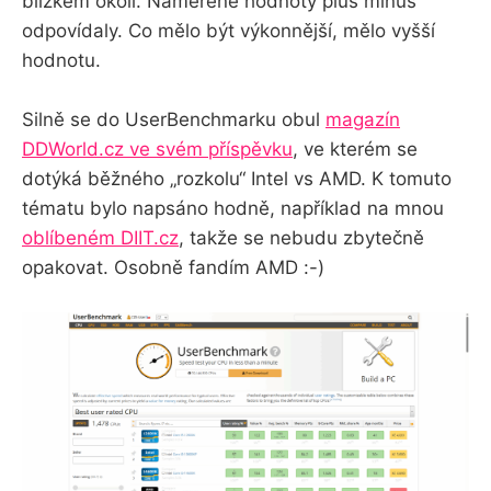
blízkém okolí. Naměřené hodnoty plus mínus
odpovídaly. Co mělo být výkonnější, mělo vyšší
hodnotu.
Silně se do UserBenchmarku obul
magazín
DDWorld.cz ve svém příspěvku
, ve kterém se
dotýká běžného „rozkolu“ Intel vs AMD. K tomuto
tématu bylo napsáno hodně, například na mnou
oblíbeném DIIT.cz
, takže se nebudu zbytečně
opakovat. Osobně fandím AMD :-)