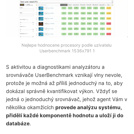
Nejlepe hodnocene procesory podle uzivatelu 
Userbenchmark 1536x791 1
S aktivitou a diagnostikami analyzátoru a
srovnávače UserBenchmark vznikají vlny nevole,
protože je možná až příliš jednoduchý na to, aby
dokázal správně kvantifikovat výkon. Vždyť se
jedná o jednoduchý srovnávač, jehož agent Vám v
několika okamžicích
provede analýzu systému,
přidělí každé komponentě hodnotu a uloží ji do
databáze
.