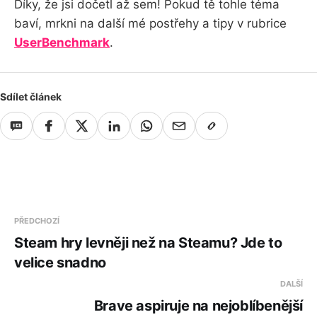
Díky, že jsi dočetl až sem! Pokud tě tohle téma
baví, mrkni na další mé postřehy a tipy v rubrice
UserBenchmark
.
Sdílet článek
PŘEDCHOZÍ
Steam hry levněji než na Steamu? Jde to
velice snadno
DALŠÍ
Brave aspiruje na nejoblíbenější