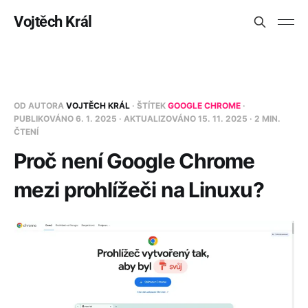
Vojtěch Král
OD AUTORA
VOJTĚCH KRÁL
· ŠTÍTEK
GOOGLE CHROME
·
PUBLIKOVÁNO
6. 1. 2025
· AKTUALIZOVÁNO
15. 11. 2025
· 2 MIN.
ČTENÍ
Proč není Google Chrome
mezi prohlížeči na Linuxu?