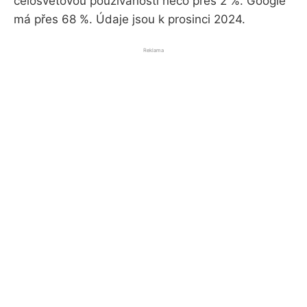
celosvětovou používaností něco přes 2 %. Google
má přes 68 %. Údaje jsou k prosinci 2024.
Reklama