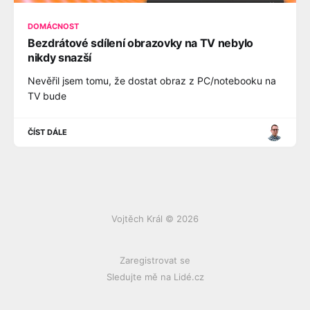
DOMÁCNOST
Bezdrátové sdílení obrazovky na TV nebylo
nikdy snazší
Nevěřil jsem tomu, že dostat obraz z PC/notebooku na
TV bude
ČÍST DÁLE
Vojtěch Král © 2026
Zaregistrovat se
Sledujte mě na Lidé.cz