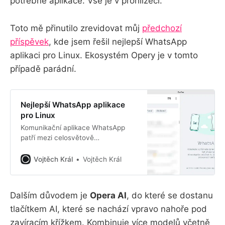
potřebné aplikace. Vše je v prohlížeči.
Toto mě přinutilo zrevidovat můj
předchozí
příspěvek
, kde jsem řešil nejlepší WhatsApp
aplikaci pro Linux. Ekosystém Opery je v tomto
případě parádní.
Nejlepší WhatsApp aplikace
pro Linux
Komunikační aplikace WhatsApp
patří mezi celosvětově
nejoblíbenější. Funguje jako textový
kecálek, ale stejně dobře umožňuje
Vojtěch Král
Vojtěch Král
volání a video hovory. WhatsApp je
multiplatformní, takže ho můžete
provozovat jak na mobilních
Dalším důvodem je
Opera AI
, do které se dostanu
zařízeních se systémy Android a
tlačítkem AI, které se nachází vpravo nahoře pod
macOS, tak i na stolních počítačích
a noteboocích. Stažení aplikace
zavíracím křížkem. Kombinuje více modelů včetně