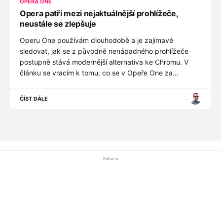
OPERA ONE
Opera patří mezi nejaktuálnější prohlížeče,
neustále se zlepšuje
Operu One používám dlouhodobě a je zajímavé
sledovat, jak se z původně nenápadného prohlížeče
postupně stává modernější alternativa ke Chromu. V
článku se vracím k tomu, co se v Opeře One za
poslední dobu změnilo a jak na mě působí při
každodenním používání.
ČÍST DÁLE
Reklama