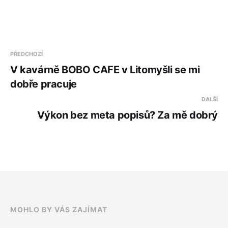
PŘEDCHOZÍ
V kavárně BOBO CAFE v Litomyšli se mi
dobře pracuje
DALŠÍ
Výkon bez meta popisů? Za mě dobrý
MOHLO BY VÁS ZAJÍMAT