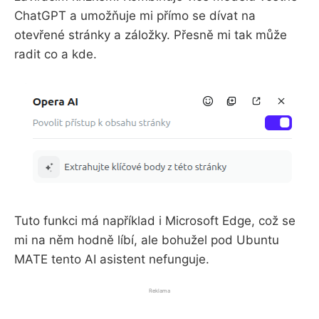
WhatsApp WhatsApp Messenger si
ChatGPT a umožňuje mi přímo se dívat na
na mobilním
otevřené stránky a záložky. Přesně mi tak může
radit co a kde.
Tuto funkci má například i Microsoft Edge, což se
mi na něm hodně líbí, ale bohužel pod Ubuntu
MATE tento AI asistent nefunguje.
Reklama