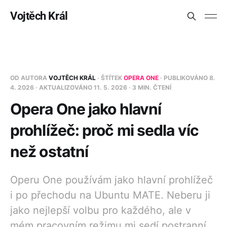
Vojtěch Král
OD AUTORA
VOJTĚCH KRÁL
· ŠTÍTEK
OPERA ONE
· PUBLIKOVÁNO
8.
4. 2026
· AKTUALIZOVÁNO
11. 5. 2026
· 3 MIN. ČTENÍ
Opera One jako hlavní
prohlížeč: proč mi sedla víc
než ostatní
Operu One používám jako hlavní prohlížeč
i po přechodu na Ubuntu MATE. Neberu ji
jako nejlepší volbu pro každého, ale v
mém pracovním režimu mi sedí postranní