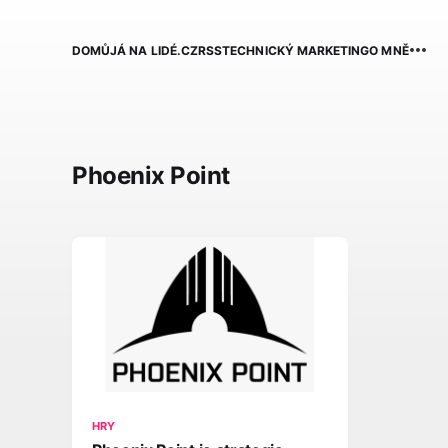
DOMŮ
JÁ NA LIDÉ.CZ
RSS
TECHNICKÝ MARKETING
O MNĚ
Phoenix Point
HRY