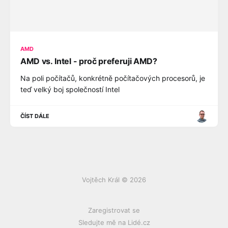
AMD
AMD vs. Intel - proč preferuji AMD?
Na poli počítačů, konkrétně počítačových procesorů, je
teď velký boj společností Intel
ČÍST DÁLE
Vojtěch Král © 2026
Zaregistrovat se
Sledujte mě na Lidé.cz