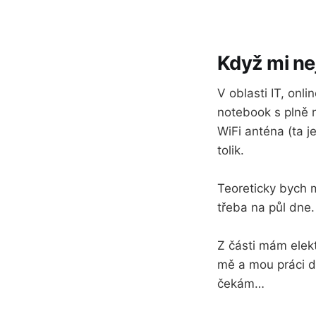
Když mi ne
V oblasti IT, onl
notebook s plně n
WiFi anténa (ta j
tolik.
Teoreticky bych 
třeba na půl dne
Z části mám elekt
mě a mou práci dů
čekám…