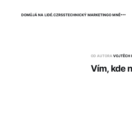
DOMŮ
JÁ NA LIDÉ.CZ
RSS
TECHNICKÝ MARKETING
O MNĚ
OD AUTORA
VOJTĚCH 
Vím, kde n