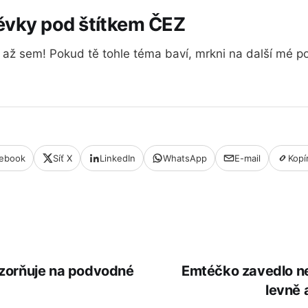
pěvky pod štítkem ČEZ
tl až sem! Pokud tě tohle téma baví, mrkni na další mé po
ebook
Síť X
LinkedIn
WhatsApp
E-mail
Kopí
zorňuje na podvodné
Emtéčko zavedlo n
levně 