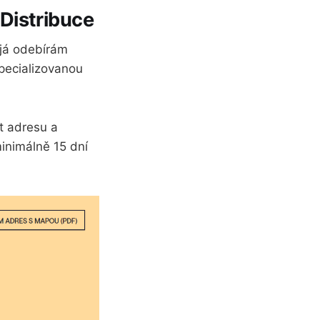
Distribuce
(já odebírám
pecializovanou
 adresu a
inimálně 15 dní