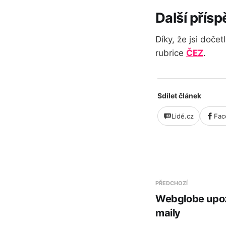
Další přís
Díky, že jsi doče
rubrice
ČEZ
.
Sdílet článek
Lidé.cz
Fac
PŘEDCHOZÍ
Webglobe upo
maily