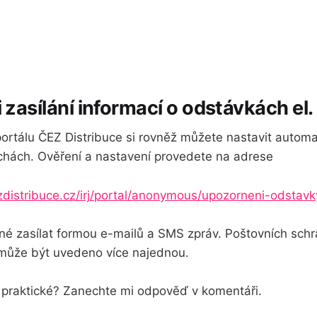
 zasílání informací o odstávkách el.
ortálu ČEZ Distribuce si rovněž můžete nastavit automat
hách. Ověření a nastavení provedete na adrese
ezdistribuce.cz/irj/portal/anonymous/upozorneni-odstavk
né zasílat formou e-mailů a SMS zpráv. Poštovních sch
l může být uvedeno více najednou.
praktické? Zanechte mi odpověď v komentáři.