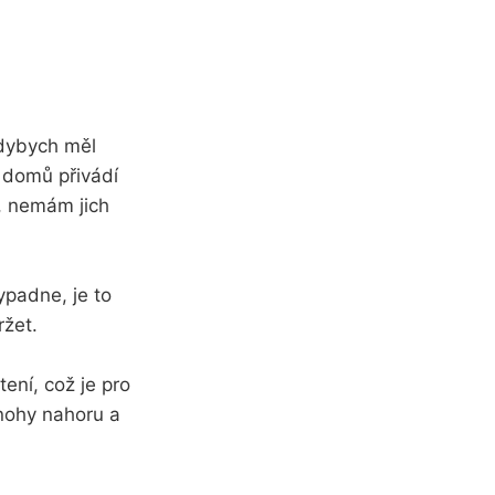
kdybych měl
i domů přivádí
i, nemám jich
ypadne, je to
žet.
ení, což je pro
 nohy nahoru a