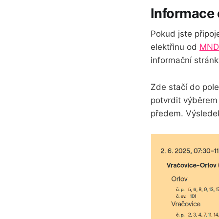
Informace 
Pokud jste připoje
elektřinu od
MND 
informační strán
Zde stačí do pol
potvrdit výběrem
předem. Výsledek