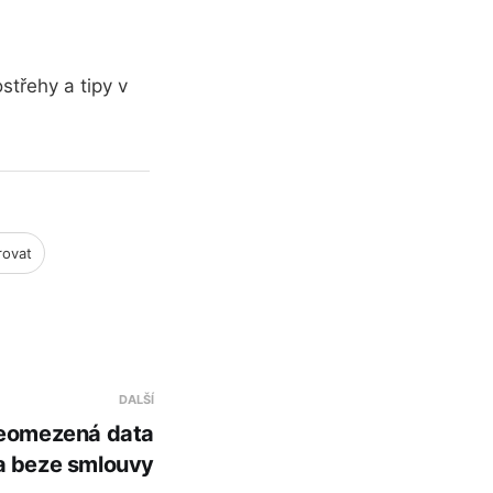
střehy a tipy v
rovat
DALŠÍ
eomezená data
a beze smlouvy