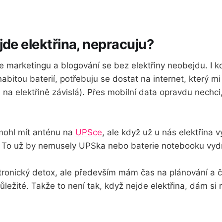
jde elektřina, nepracuju?
ine marketingu a blogování se bez elektřiny neobejdu. I 
abitou baterií, potřebuju se dostat na internet, který m
e na elektřině závislá). Přes mobilní data opravdu nechc
mohl mít anténu na
UPSce
, ale když už u nás elektřina v
. To už by nemusely UPSka nebo baterie notebooku vydr
ronický detox, ale především mám čas na plánování a čt
ležité. Takže to není tak, když nejde elektřina, dám si