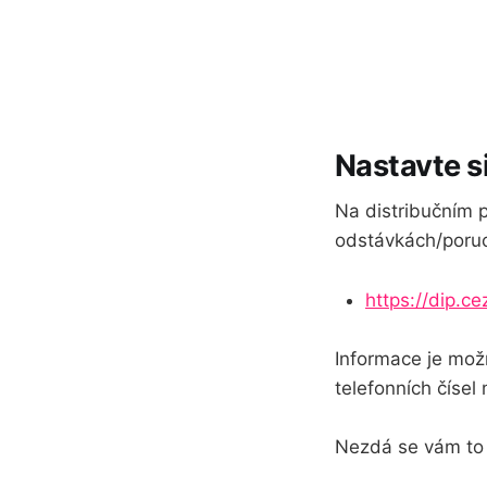
Nastavte si
Na distribučním p
odstávkách/poruc
https://dip.c
Informace je mož
telefonních číse
Nezdá se vám to 