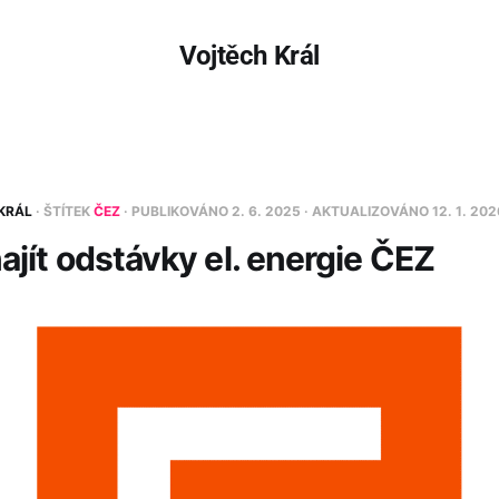
Vojtěch Král
KRÁL
· ŠTÍTEK
ČEZ
· PUBLIKOVÁNO
2. 6. 2025
· AKTUALIZOVÁNO
12. 1. 202
ajít odstávky el. energie ČEZ