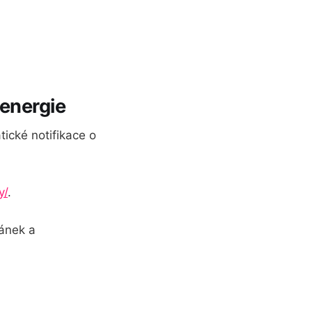
 energie
ické notifikace o
y/
.
ránek a