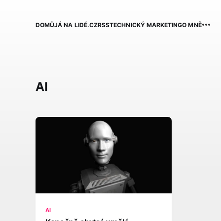
DOMŮ
JÁ NA LIDÉ.CZ
RSS
TECHNICKÝ MARKETING
O MNĚ
AI
AI